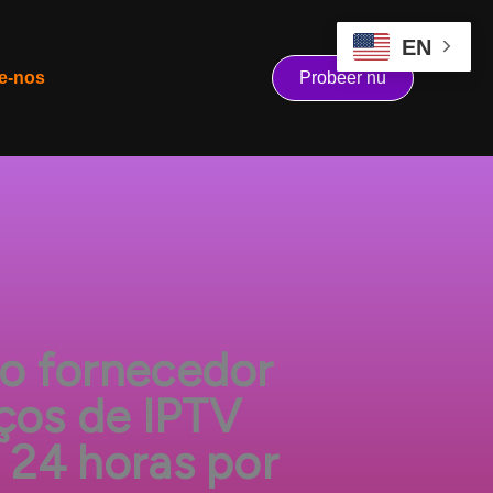
EN
e-nos
Probeer nu
o fornecedor
ços de IPTV
l 24 horas por