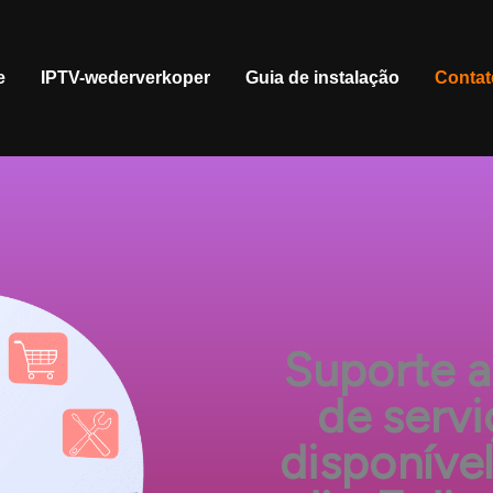
e
IPTV-wederverkoper
Guia de instalação
Contat
Suporte a
de servi
disponíve