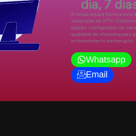
dia, 7 di
A nossa equipa técnica está à
subscrição de IPTV. Oferece
ligação, configuração de canai
qualidade de streaming para g
entretenimento ininterrupto.
Whatsapp
Email