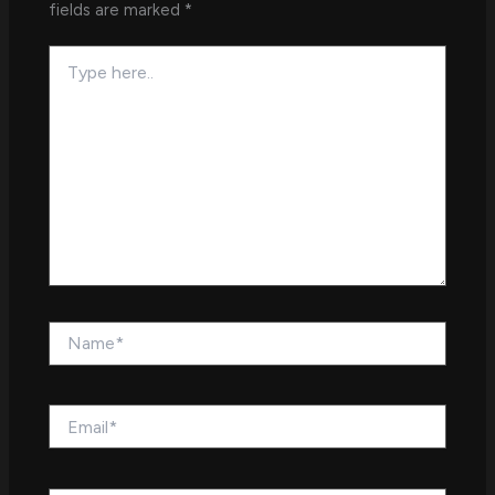
fields are marked
*
Type
here..
Name*
Email*