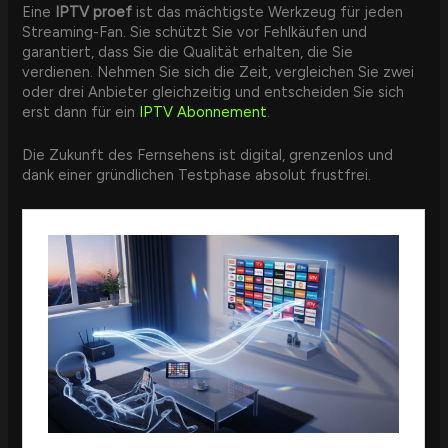
Eine
IPTV proef
ist das mächtigste Werkzeug für jeden
Streaming-Fan. Sie schützt Sie vor Fehlkäufen und
garantiert, dass Sie die Qualität erhalten, die Sie
verdienen. Nehmen Sie sich die Zeit, vergleichen Sie zwei
oder drei Anbieter gleichzeitig und entscheiden Sie sich
erst dann für ein
IPTV Abonnement
.
Die Zukunft des Fernsehens ist digital, grenzenlos und
dank einer gründlichen Testphase absolut frustfrei.